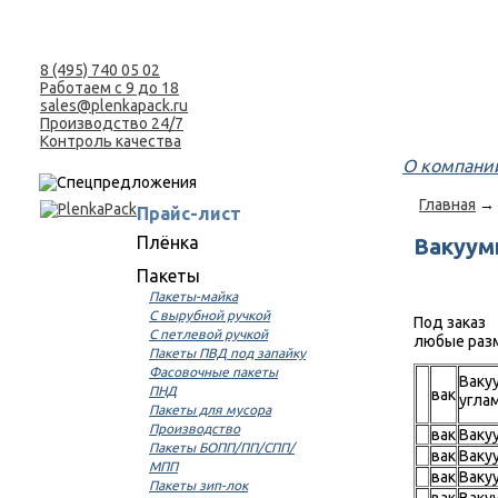
8 (495) 740 05 02
Работаем с 9 до 18
sales@plenkapack.ru
Производство 24/7
Контроль качества
О компани
Главная
→
Прайс-лист
Плёнка
Вакуумн
Пакеты
Пакеты-майка
С вырубной ручкой
Под заказ
С петлевой ручкой
любые раз
Пакеты ПВД под запайку
Фасовочные пакеты
Ваку
ПНД
вак
угла
Пакеты для мусора
Производство
вак
Ваку
Пакеты БОПП/ПП/СПП/
вак
Ваку
МПП
вак
Ваку
Пакеты зип-лок