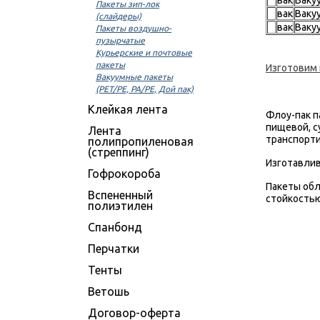
вак
Ваку
Пакеты зип-лок
вак
Ваку
(слайдеры)
вак
Ваку
Пакеты воздушно-
пузырчатые
Курьерские и почтовые
пакеты
Изготовим
Вакуумные пакеты
(PET/PE, PA/PE, Дой пак)
Клейкая лента
Флоу-пак п
пищевой, с
Лента
транспорти
полипропиленовая
(стреппинг)
Изготавлив
Гофрокороба
Пакеты обл
Вспененный
стойкостью
полиэтилен
Спанбонд
Перчатки
Тенты
Ветошь
Договор-оферта