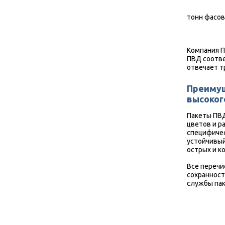
тонн фасов
Компания П
ПВД соотве
отвечает т
Преимущ
высоког
Пакеты ПВД
цветов и р
специфичес
устойчивый
острых и 
Все перечи
сохранност
службы пак