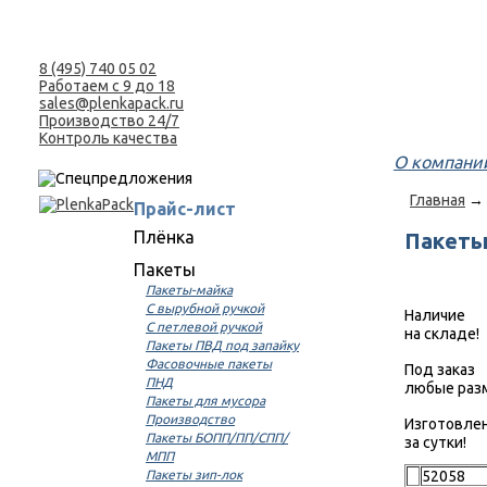
8 (495) 740 05 02
Работаем с 9 до 18
sales@plenkapack.ru
Производство 24/7
Контроль качества
О компани
Главная
→
Прайс-лист
Плёнка
Пакеты
Пакеты
Пакеты-майка
С вырубной ручкой
Наличие
С петлевой ручкой
на складе!
Пакеты ПВД под запайку
Фасовочные пакеты
Под заказ
ПНД
любые раз
Пакеты для мусора
Производство
Изготовле
Пакеты БОПП/ПП/СПП/
за сутки!
МПП
Пакеты зип-лок
52058