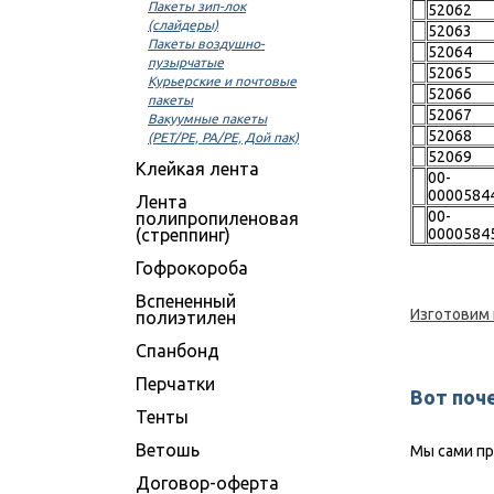
Пакеты зип-лок
52062
(слайдеры)
52063
Пакеты воздушно-
52064
пузырчатые
52065
Курьерские и почтовые
52066
пакеты
52067
Вакуумные пакеты
52068
(PET/PE, PA/PE, Дой пак)
52069
Клейкая лента
00-
0000584
Лента
00-
полипропиленовая
(стреппинг)
0000584
Гофрокороба
Вспененный
Изготовим
полиэтилен
Спанбонд
Перчатки
Вот поч
Тенты
Ветошь
Мы сами пр
Договор-оферта