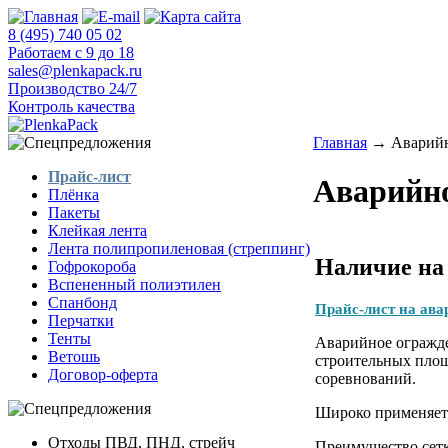
8 (495) 740 05 02
Работаем с 9 до 18
sales@plenkapack.ru
Производство 24/7
Контроль качества
Главная
→ Аварийн
Прайс-лист
Аварийно
Плёнка
Пакеты
Клейкая лента
Лента полипропиленовая (стреппинг)
Наличие на
Гофрокороба
Вспененный полиэтилен
Спанбонд
Прайс-лист на ава
Перчатки
Тенты
Аварийное огражде
Ветошь
строительных площ
Договор-оферта
соревнований.
Широко применяетс
Отходы ПВД, ПНД, стрейч
Преимущество сетк