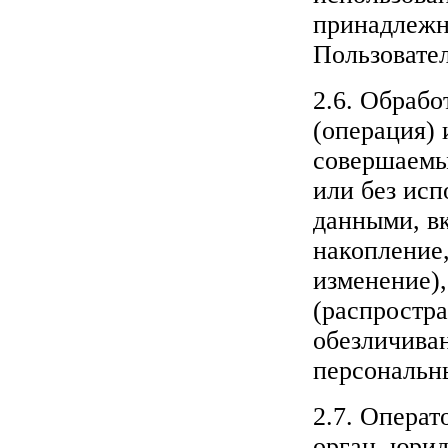
принадлежн
Пользовате
2.6. Обраб
(операция) 
совершаемы
или без исп
данными, вк
накопление,
изменение),
(распростра
обезличиван
персональн
2.7. Операт
орган, юрид