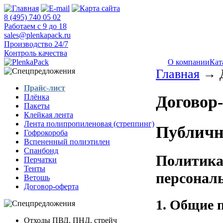
8 (495) 740 05 02
Работаем с 9 до 18
sales@plenkapack.ru
Производство 24/7
Контроль качества
О компании
Кат
Главная
→ Д
Прайс-лист
Договор
Плёнка
Пакеты
Клейкая лента
Лента полипропиленовая (стреппинг)
Публичн
Гофрокороба
Вспененный полиэтилен
Спанбонд
Политика
Перчатки
Тенты
персонал
Ветошь
Договор-оферта
1. Общие 
Отходы ПВД, ПНД, стрейч