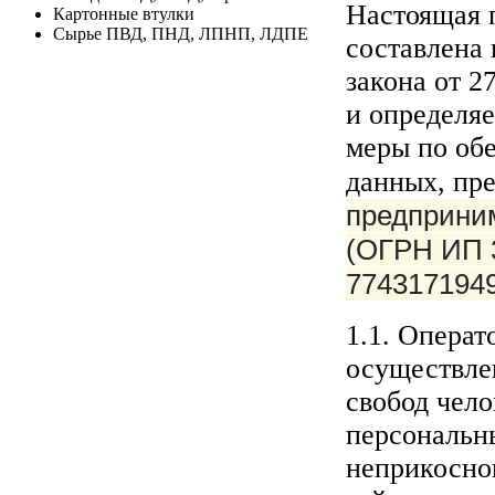
Настоящая 
Картонные втулки
Сырье ПВД, ПНД, ЛПНП, ЛДПЕ
составлена 
закона от 
и определя
меры по об
данных, пр
предприни
(ОГРН ИП 
774317194
1.1. Операт
осуществле
свобод чело
персональны
неприкосно