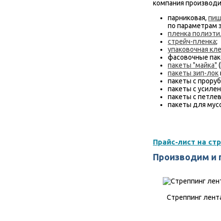
компания производи
парниковая,
пищ
по параметрам з
пленка полиэти
стрейч-пленка
;
упаковочная кл
фасовочные пак
пакеты "майка"
(
пакеты зип-лок
пакеты с проруб
пакеты с усилен
пакеты с петлев
пакеты для мусо
Прайс-лист на ст
Производим и 
Стреппинг лент