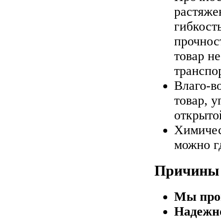
растяже
гибкост
прочнос
товар н
транспо
Влаго-в
товар, 
открыто
Химичес
можно гд
Причины 
Мы про
Надежно