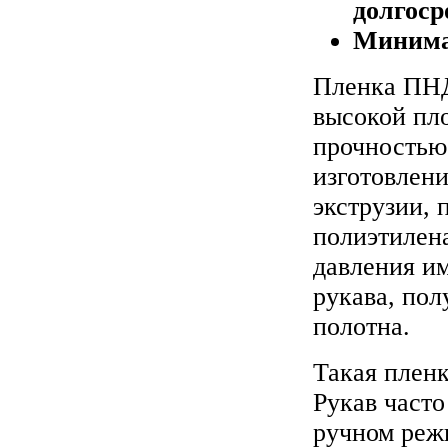
долгоср
Минима
Пленка ПНД
высокой пл
прочностью,
изготовлен
экструзии, 
полиэтилен
давления и
рукава, пол
полотна.
Такая пленк
Рукав часто
ручном реж