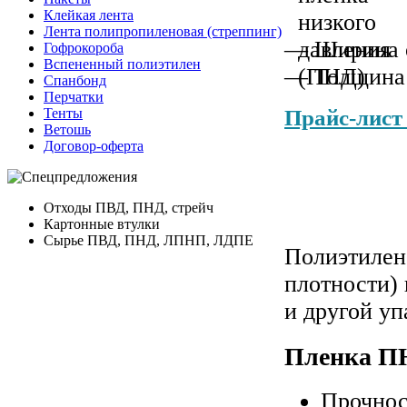
Клейкая лента
Лента полипропиленовая (стреппинг)
— Ширина о
Гофрокороба
Вспененный полиэтилен
— Толщина 
Спанбонд
Перчатки
Прайс-лист
Тенты
Ветошь
Договор-оферта
Отходы ПВД, ПНД, стрейч
Картонные втулки
Сырье ПВД, ПНД, ЛПНП, ЛДПЕ
Полиэтилен
плотности) 
и другой упа
Пленка ПН
Прочнос