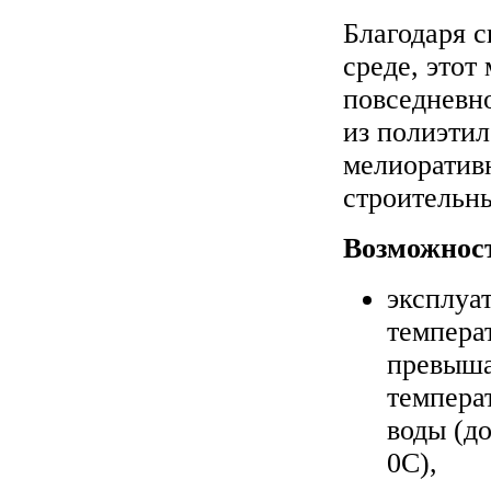
Благодаря 
среде, этот
повседневно
из полиэтил
мелиоративн
строительны
Возможнос
эксплуа
темпера
превыш
темпера
воды (до
0C),