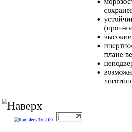
морозос
сохране
устойчи
(прочно
высокие
инертно
плане в
неподве
возможн
логотип