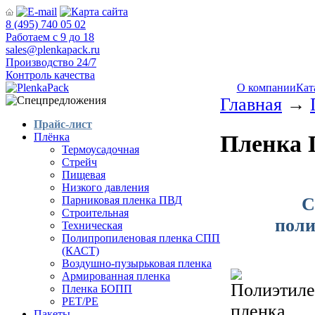
8 (495) 740 05 02
Работаем с 9 до 18
sales@plenkapack.ru
Производство 24/7
Контроль качества
О компании
Кат
Главная
→
Прайс-лист
Пленка
Плёнка
Термоусадочная
Стрейч
Пищевая
Низкого давления
С
Парниковая пленка ПВД
Строительная
поли
Техническая
Полипропиленовая пленка СПП
(КАСТ)
Воздушно-пузырьковая пленка
Армированная пленка
Пленка БОПП
РЕТ/РЕ
Пакеты