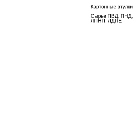
Картонные втулки
Сырье ПВД, ПНД,
ЛПНП, ЛДПЕ