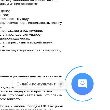
дным из них относятся:
 цена;
 вес;
тельность к уходу;
сть, возможность использовать пленку
з;
 при сжатии и растяжении;
сть к последствия ударов;
одопроницаемость;
сть к агрессивным воздействиям;
сть;
сть эксплуатационных характеристик,
этиленовую пленку для решения самых
Онлайн-консультант
в виде рукава (толщина — от 30 до 500
ли ли вы черную или прозрачную
емя. Это объясняется тем, что пленка
осостойкости.
оскве и многим городам РФ. Расценки