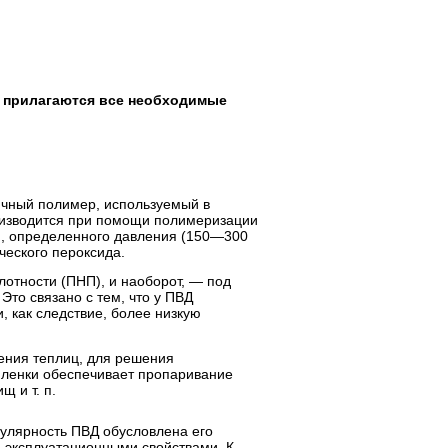
 прилагаются все необходимые
ичный полимер, используемый в
оизводится при помощи полимеризации
), определенного давления (150—300
ческого пероксида.
лотности (ПНП), и наоборот, — под
Это связано с тем, что у ПВД
 как следствие, более низкую
ения теплиц, для решения
пленки обеспечивает пропаривание
 и т. п.
улярность ПВД обусловлена его
 эксплуатационными свойствами. К