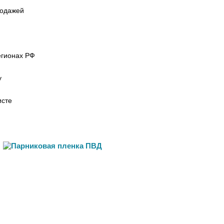
родажей
м
егионах РФ
у
исте