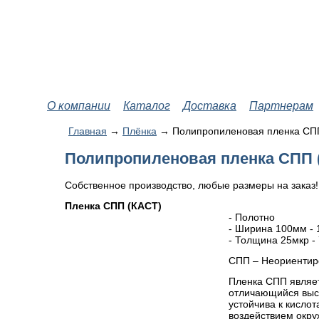
О компании
Каталог
Доставка
Партнерам
Главная
→
Плёнка
→ Полипропиленовая пленка СП
Полипропиленовая пленка СПП 
Собственное производство, любые размеры на заказ!
Пленка СПП (КАСТ)
- Полотно
- Ширина 100мм -
- Толщина 25мкр -
CПП – Неориентир
Пленка СПП являе
отличающийся высо
устойчива к кисло
воздействием окр