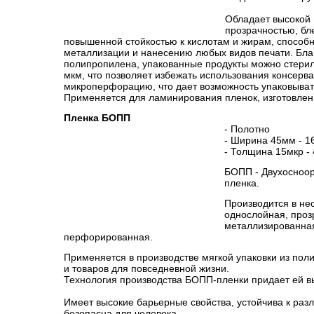
Обладает высокой 
прозрачностью, бл
повышенной стойкостью к кислотам и жирам, способн
металлизации и нанесению любых видов печати. Бла
полипропилена, упакованные продукты можно стерили
мкм, что позволяет избежать использования консерв
микроперфорацию, что дает возможность упаковыват
Применяется для ламинирования пленок, изготовлен
Пленка БОПП
- Полотно
- Ширина 45мм - 
- Толщина 15мкр -
БОПП - Двухосноо
пленка.
Производится в не
однослойная, проз
металлизированная
перфорированная.
Применяется в производстве мягкой упаковки из по
и товаров для повседневной жизни.
Технология производства БОПП-пленки придает ей вы
Имеет высокие барьерные свойства, устойчива к раз
безопасна для человека.