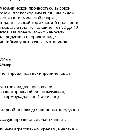
механической прочностью, высокой
еском, превосходным внешним видом,
остью к термической сварке,
годаря высокой термической прочности
зовать в пленке толщиной от 30 до 40
антов. На пленку можно наносить
ь продукцию в горячем виде.
ия гибких упаковочных материалов.
1600мм
 45мкр
риентированная полипропиленовая
скольких видах: прозрачная
рачная трехслойная, жемчужная,
, термоусадочная (табачная),
лимерной пленки для пищевых продуктов
сокую прочность и эластичность.
личным агрессивным средам, инертна и